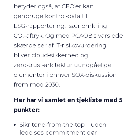
betyder også, at CFO’er kan
genbruge kontrol‑data til
ESG‑rapportering, især omkring
CO₂‑aftryk. Og med PCAOB’s varslede
skærpelser af IT‑risikovurdering
bliver cloud‑sikkerhed og
zero‑trust‑arkitektur uundgåelige
elementer i enhver SOX‑diskussion
frem mod 2030.
Her har vi samlet en tjekliste med 5
punkter:
Sikr tone‑from‑the‑top – uden
ledelses‑commitment dør