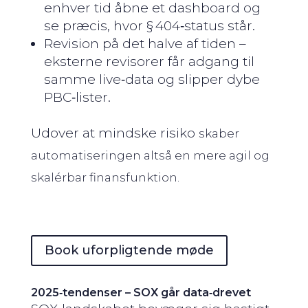
enhver tid åbne et dashboard og
se præcis, hvor § 404‑status står.
Revision på det halve af tiden –
eksterne revisorer får adgang til
samme live‑data og slipper dybe
PBC‑lister.
Udover at mindske risiko
skaber
automatiseringen altså en mere agil og
skalérbar finans­funktion.
Book uforpligtende møde
2025‑tendenser – SOX går data‑drevet