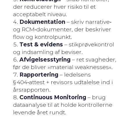
der reducerer hver risiko til et
acceptabelt niveau.
Dokumentation
– skriv narrative‑
og RCM‑dokumenter, der beskriver
flow og kontrol­punkt.
Test & evidens
– stikprøvekontrol
og indsamling af beviser.
Afvigelses­styring
– ret svagheder,
før de bliver »material weaknesses«.
Rapportering
– ledelsens
§ 404‑attest + revisors udtalelse ind i
årsrapporten.
Continuous Monitoring
– brug
dataanalyse til at holde kontrollerne
levende året rundt.