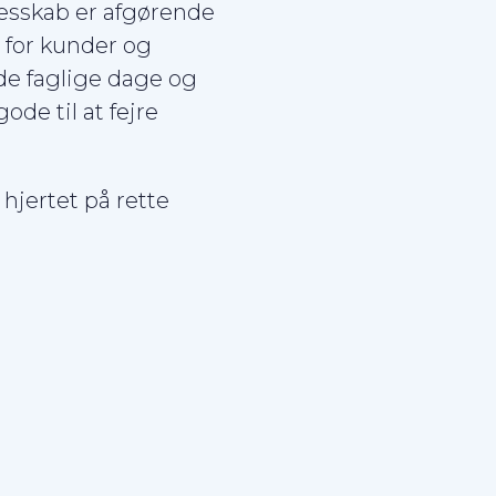
lesskab er afgørende
e for kunder og
åde faglige dage og
ode til at fejre
hjertet på rette