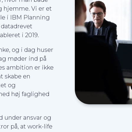
ig hjemme. Vi er et
le i IBM Planning
g datadrevet
ableret i 2019.
ke, og i dag huser
dag møder ind på
res ambition er ikke
at skabe en
tet og
med høj faglighed
hed under ansvar og
tror på, at work-life