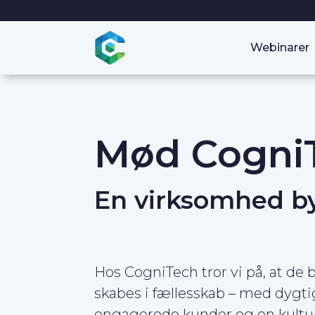
Webinarer
Mød Cogni
En virksomhed by
Hos CogniTech tror vi på, at de 
skabes i fællesskab – med dygti
engagerede kunder og en kultu