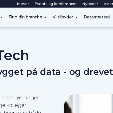
Kurser
Events og konferencer
Nyheder
Vide
Find din branche
Vi tilbyder
Datastrategi
Tech
gget på data - og dreve
bedste løsninger
ge kolleger,
r, hvor man både