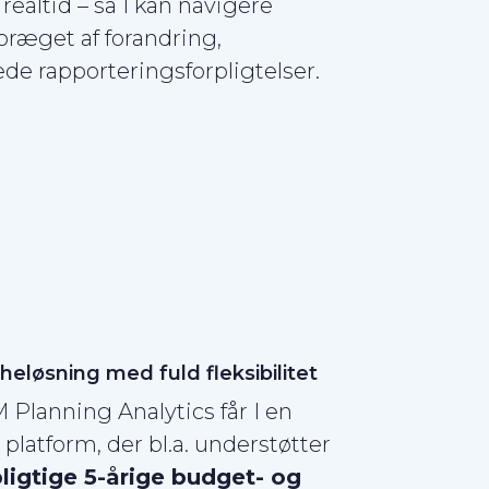
ealtid – så I kan navigere
 præget af forandring,
e rapporteringsforpligtelser.
heløsning med fuld fleksibilitet
Planning Analytics får I en
l platform, der bl.a. understøtter
ligtige 5-årige budget- og