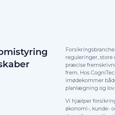
omistyring
Forsikringsbranch
reguleringer, stor
lskaber
præcise fremskrivn
frem. Hos CogniTech
imødekommer både d
planlægning og lovp
Vi hjælper forsikri
økonomi-, kunde- o