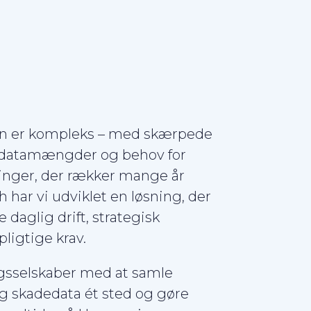
en er kompleks – med skærpede
e datamængder og behov for
inger, der rækker mange år
 har vi udviklet en løsning, der
aglig drift, strategisk
ligtige krav.
ngsselskaber med at samle
g skadedata ét sted og gøre