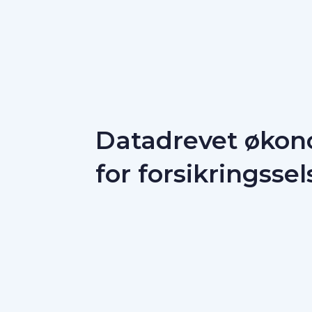
Datadrevet økon
for forsikringsse