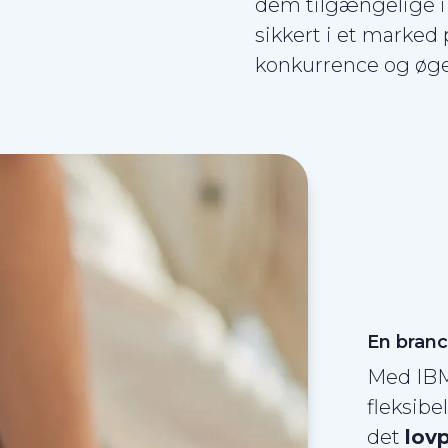
dem tilgængelige i r
sikkert i et marked
konkurrence og øged
En branc
Med IBM 
fleksibe
det
lovp