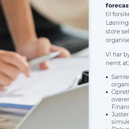
forecas
til fors
Løsning
store se
organis
Vi har b
nemt at
Samle 
organ
Oprett
overe
Finans
Juster
simule