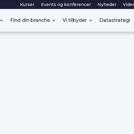
Kurser
Events og konferencer
Nyheder
Vide
Find din branche
Vi tilbyder
Datastrategi