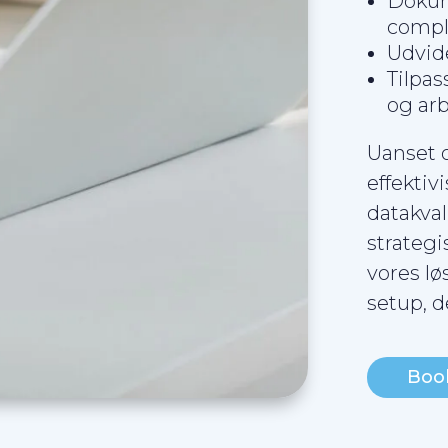
Dokum
compl
Udvide
Tilpas
og ar
Uanset o
effektiv
datakval
strategi
vores lø
setup, d
Boo