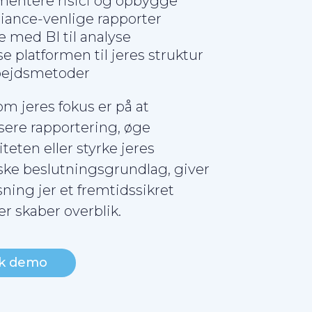
entere risici og opbygge
iance-venlige rapporter
 med BI til analyse
se platformen til jeres struktur
bejdsmetoder
m jeres fokus er på at
isere rapportering, øge
iteten eller styrke jeres
ske beslutningsgrundlag, giver
sning jer et fremtidssikret
er skaber overblik.
k demo