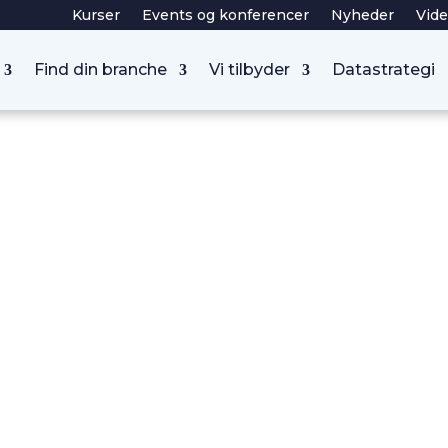
Kurser
Events og konferencer
Nyheder
Vide
Find din branche
Vi tilbyder
Datastrategi